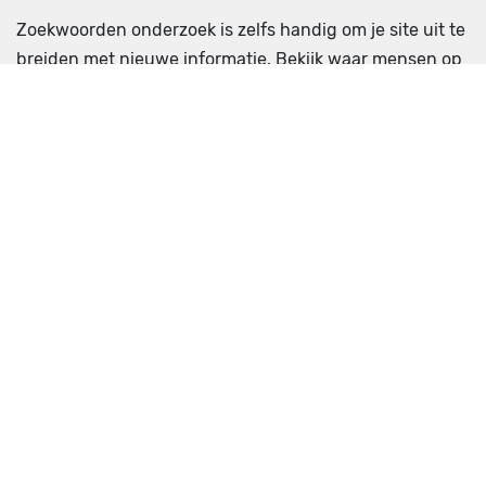
Zoekwoorden onderzoek is zelfs handig om je site uit te
breiden
met nieuwe informatie. Bekijk waar mensen op
zoeken. Doe inspiratie op voor nieuwe content en bekijk
hoe groot het volume en de concurrentie is.